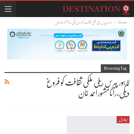
Home
لاہور پیرس ریلی ملکی ثقافت کو فروغ دیگی،رانامشہوراحمد خان
Browsing Tag
لاہور پیرس ریلی ملکی ثقافت کو فروغ
دیگی،رانامشہوراحمد خان
ایڈیٹوریل