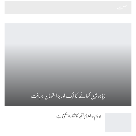
صحت
زیادہ چینی کھانے کا ایک اور بڑا نقصان دریافت
وہ عام غذا جو ڈپریشن کا شکار بنا سکتی ہے