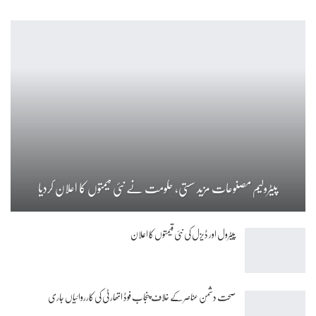
پیٹرولیم مصنوعات مزید سستی، حکومت نے نئی قیمتوں کا اعلان کردیا
پیٹرول اور ڈیزل کی نئی قیمتوں کا اعلان
صحت دشمن عناصر کے خلاف پنجاب فوڈ اتھارٹی کی کارروائیاں جاری