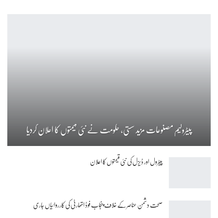
پیٹرولیم مصنوعات مزید سستی، حکومت نے نئی قیمتوں کا اعلان کردیا
پیٹرول اور ڈیزل کی نئی قیمتوں کا اعلان
صحت دشمن عناصر کے خلاف پنجاب فوڈ اتھارٹی کی کارروائیاں جاری