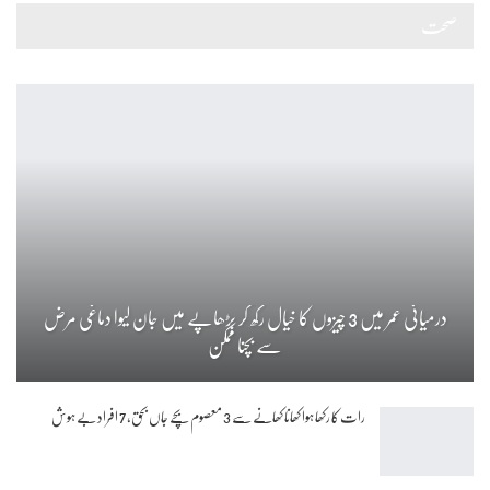
صحت
درمیانی عمر میں 3 چیزوں کا خیال رکھ کر بڑھاپے میں جان لیوا دماغی مرض
سے بچنا ممکن
رات کا رکھا ہوا کھانا کھانے سے 3 معصوم بچے جاں بحق، 7 افراد بے ہوش