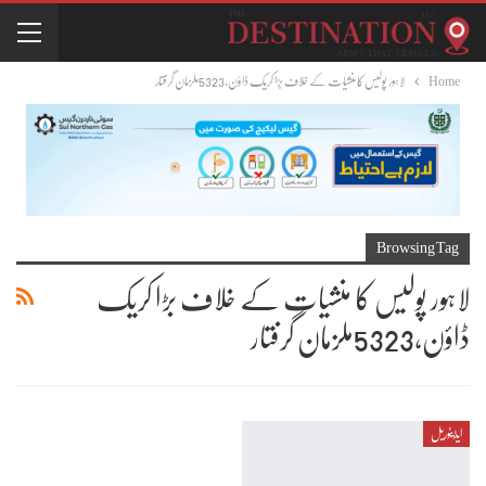
Home
لاہور پولیس کا منشیات کے خلاف بڑا کریک ڈاؤن،5323ملزمان گرفتار
Browsing Tag
لاہور پولیس کا منشیات کے خلاف بڑا کریک
ڈاؤن،5323ملزمان گرفتار
ایڈیٹوریل