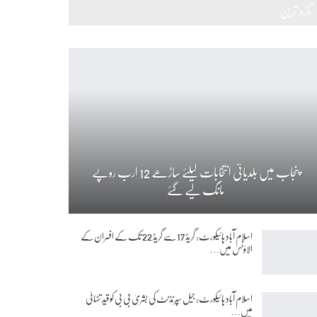
تازہ ترین
پنجاب میں بلدیاتی انتخابات کیلئے ساڑھے 12 ارب روپے
مانگ لیے گئے
اسلام آباد ہائیکورٹ: گریڈ 17 سے گریڈ 22 تک کے افسران کے
الاؤنس میں…
اسلام آباد ہائیکورٹ: جیل سپرنڈنٹ کی بشریٰ بی بی کو قیدِ تنہائی
میں…