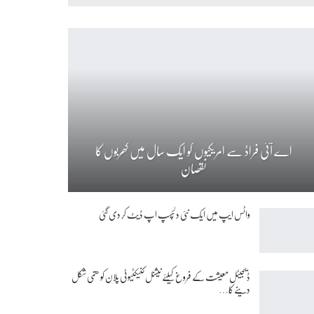
اے آئی فراڈ سے امریکیوں کو ایک سال میں کھربوں کا
نقصان
واٹس ایپ میں ایک نئی دلچسپ اپ ڈیٹ کر دی گئی
ڈیجیٹل معیشت کے فروغ کیلئے نیشنل کنیکٹیوٹی پلان کو حتمی شکل
دینے کا…