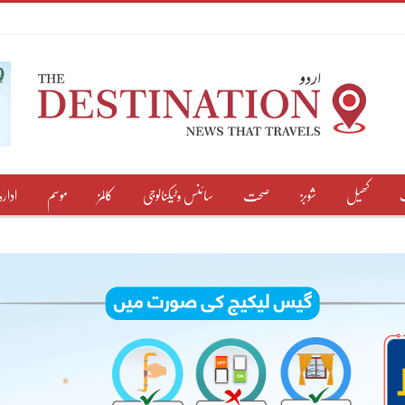
کھیل
شوبز
صحت
سائنس وٹیکنالوجی
کالمز
موسم
ادارہ