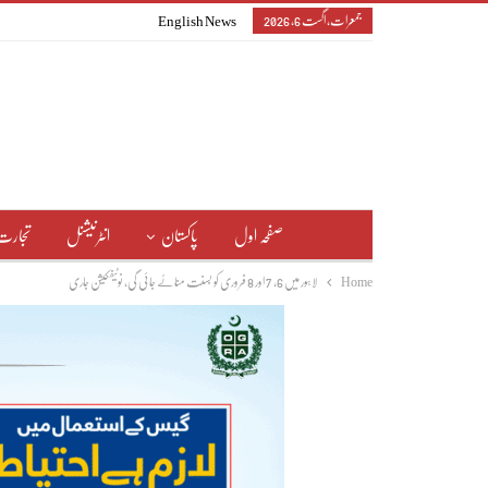
جمعرات, اگست 6, 2026
English News
صفحہ اول
پاکستان
انٹرنیشنل
تجارت
Home
لاہور میں 6، 7 اور 8 فروری کو بسنت منائے جائی گی، نوٹیفکیشن جاری