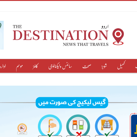
کھیل
شوبز
صحت
سائنس وٹیکنالوجی
کالمز
موسم
ادارہ