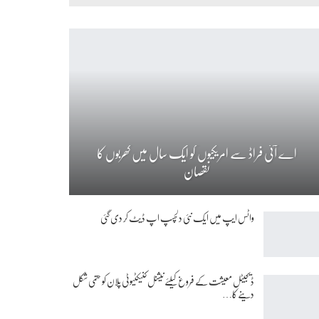
اے آئی فراڈ سے امریکیوں کو ایک سال میں کھربوں کا
نقصان
واٹس ایپ میں ایک نئی دلچسپ اپ ڈیٹ کر دی گئی
ڈیجیٹل معیشت کے فروغ کیلئے نیشنل کنیکٹیوٹی پلان کو حتمی شکل
دینے کا…