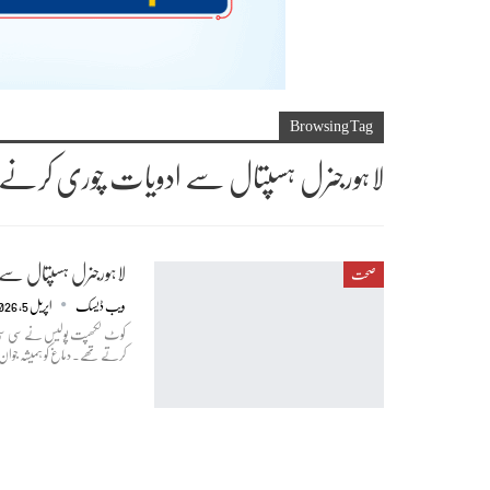
Browsing Tag
لاہورجنرل ہسپتال سے ادویات چوری کرنے والے 4 ملزم
لاہورجنرل ہسپتال سے ادوی
صحت
ویب ڈیسک
اپریل 5, 2026
کوٹ لکھپت پولیس نے سی سی ٹی 
کرتے تھے۔ دماغ کو ہمیشہ جوان 