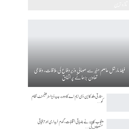
تازہ ترین
فیلڈ مارشل عاصم منیر سے صومالی وزیر دفاع کی ملاقات، دفاعی
تعاون بڑھانے پر اتفاق
سفارتی وفد کا این ڈی ایم اے کا دورہ، جدید ڈیزاسٹر مینجمنٹ نظام
کو…
پنجاب کابینہ نے بلدیاتی انتخابات، گندم خریداری اور ترقیاتی
منصوبوں کی…