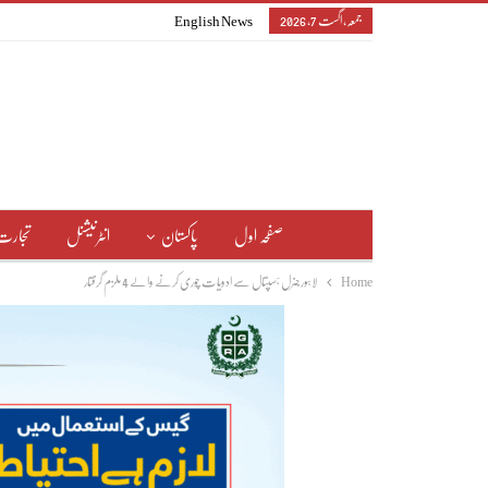
جمعہ, اگست 7, 2026
English News
صفحہ اول
پاکستان
انٹرنیشنل
تجارت
Home
لاہورجنرل ہسپتال سے ادویات چوری کرنے والے 4 ملزم گرفتار