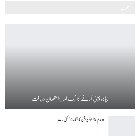
صحت
زیادہ چینی کھانے کا ایک اور بڑا نقصان دریافت
وہ عام غذا جو ڈپریشن کا شکار بنا سکتی ہے