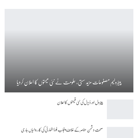
پیٹرولیم مصنوعات مزید سستی، حکومت نے نئی قیمتوں کا اعلان کردیا
پیٹرول اور ڈیزل کی نئی قیمتوں کا اعلان
صحت دشمن عناصر کے خلاف پنجاب فوڈ اتھارٹی کی کارروائیاں جاری