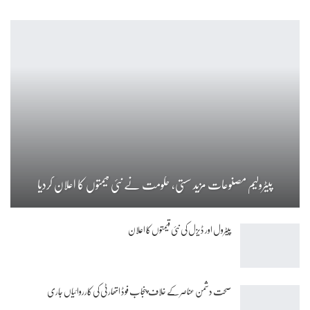
پیٹرولیم مصنوعات مزید سستی، حکومت نے نئی قیمتوں کا اعلان کردیا
پیٹرول اور ڈیزل کی نئی قیمتوں کا اعلان
صحت دشمن عناصر کے خلاف پنجاب فوڈ اتھارٹی کی کارروائیاں جاری