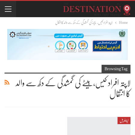
Home
لاپتہ افراد کیس،بیٹے کی گمشدگی کے دکھ سے والد کا انتقال
Browsing Tag
لاپتہ افراد کیس،بیٹے کی گمشدگی کے دکھ سے والد
کا انتقال
ایڈیٹوریل