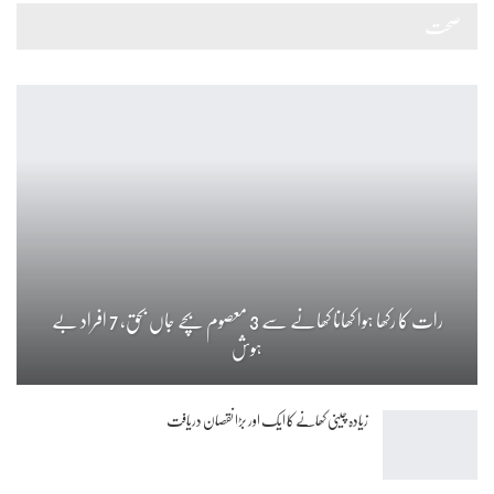
صحت
رات کا رکھا ہوا کھانا کھانے سے 3 معصوم بچے جاں بحق، 7 افراد بے
ہوش
زیادہ چینی کھانے کا ایک اور بڑا نقصان دریافت