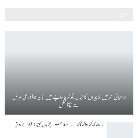
صحت
درمیانی عمر میں 3 چیزوں کا خیال رکھ کر بڑھاپے میں جان لیوا دماغی مرض
سے بچنا ممکن
رات کا رکھا ہوا کھانا کھانے سے 3 معصوم بچے جاں بحق، 7 افراد بے ہوش