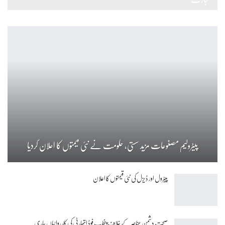
پیٹرولیم مصنوعات مزید سستی، حکومت نے نئی قیمتوں کا اعلان کردیا
پیٹرول اور ڈیزل کی نئی قیمتوں کا اعلان
صحت دشمن عناصر کے خلاف پنجاب فوڈ اتھارٹی کی کارروائیاں جاری