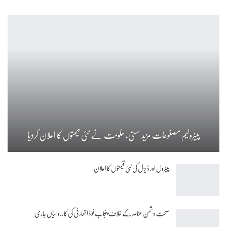
پیٹرولیم مصنوعات مزید سستی، حکومت نے نئی قیمتوں کا اعلان کردیا
پیٹرول اور ڈیزل کی نئی قیمتوں کا اعلان
صحت دشمن عناصر کے خلاف پنجاب فوڈ اتھارٹی کی کارروائیاں جاری