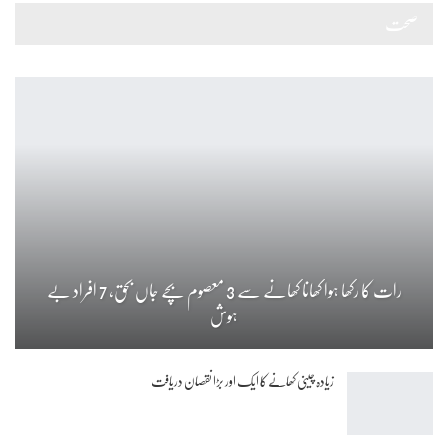
صحت
رات کا رکھا ہوا کھانا کھانے سے 3 معصوم بچے جاں بحق، 7 افراد بے
ہوش
زیادہ چینی کھانے کا ایک اور بڑا نقصان دریافت