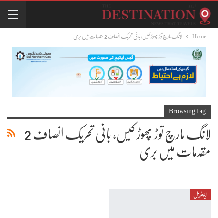
Home
لانگ مارچ توڑ پھوڑ کیس، بانی تحریک انصاف 2 مقدمات میں بری
Browsing Tag
لانگ مارچ توڑ پھوڑ کیس، بانی تحریک انصاف 2
مقدمات میں بری
ایڈیٹوریل