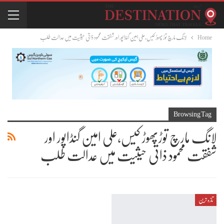
Home
لانگ مارچ توڑپھوڑ کیس،علی امین گنڈاپور اور شفقت محمود ذاتی حیثیت میں عدالت طلب
Browsing Tag
لانگ مارچ توڑپھوڑ کیس،علی امین گنڈاپور اور
شفقت محمود ذاتی حیثیت میں عدالت طلب
تازہ ترین