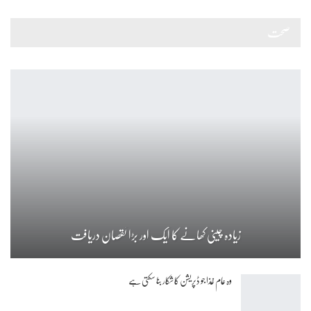
صحت
زیادہ چینی کھانے کا ایک اور بڑا نقصان دریافت
وہ عام غذا جو ڈپریشن کا شکار بنا سکتی ہے