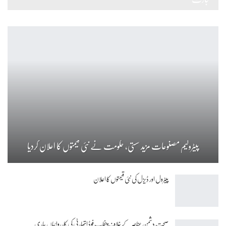
پیٹرولیم مصنوعات مزید سستی، حکومت نے نئی قیمتوں کا اعلان کردیا
پیٹرول اور ڈیزل کی نئی قیمتوں کا اعلان
صحت دشمن عناصر کے خلاف پنجاب فوڈ اتھارٹی کی کارروائیاں جاری