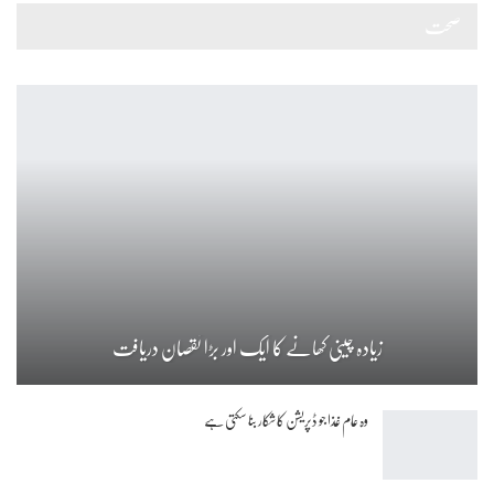
صحت
زیادہ چینی کھانے کا ایک اور بڑا نقصان دریافت
وہ عام غذا جو ڈپریشن کا شکار بنا سکتی ہے