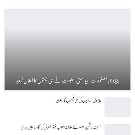
پیٹرولیم مصنوعات مزید سستی، حکومت نے نئی قیمتوں کا اعلان کردیا
پیٹرول اور ڈیزل کی نئی قیمتوں کا اعلان
صحت دشمن عناصر کے خلاف پنجاب فوڈ اتھارٹی کی کارروائیاں جاری