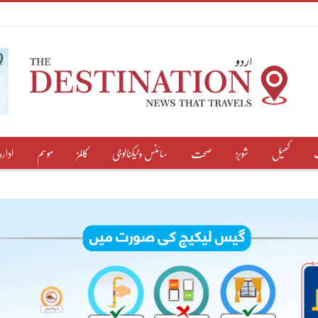
کھیل
شوبز
صحت
سائنس وٹیکنالوجی
کالمز
موسم
ادارہ