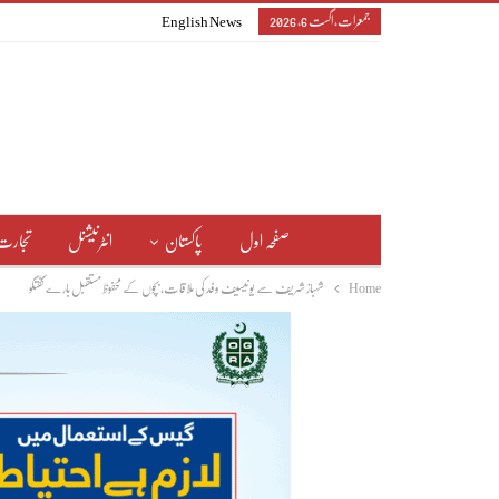
جمعرات, اگست 6, 2026
English News
صفحہ اول
پاکستان
انٹرنیشنل
تجارت
Home
شہباز شریف سے یونیسیف وفد کی ملاقات، بچوں کے محفوظ مستقبل بارے گفتگو