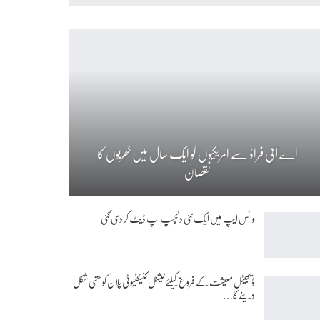
اے آئی فراڈ سے امریکیوں کو ایک سال میں کھربوں کا
نقصان
واٹس ایپ میں ایک نئی دلچسپ اپ ڈیٹ کر دی گئی
ڈیجیٹل معیشت کے فروغ کیلئے نیشنل کنیکٹیوٹی پلان کو حتمی شکل
دینے کا…