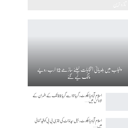
تازہ ترین
پنجاب میں بلدیاتی انتخابات کیلئے ساڑھے 12 ارب روپے
مانگ لیے گئے
اسلام آباد ہائیکورٹ: گریڈ 17 سے گریڈ 22 تک کے افسران کے
الاؤنس میں…
اسلام آباد ہائیکورٹ: جیل سپرنڈنٹ کی بشریٰ بی بی کو قیدِ تنہائی
میں…