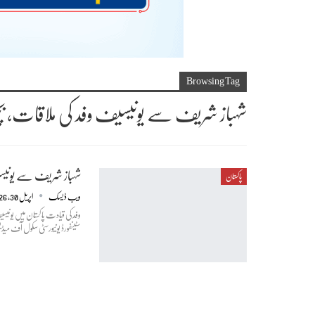
Browsing Tag
شہباز شریف سے یونیسیف وفد کی ملاقات، بچ
شہباز شریف سے یونیسی
پاکستان
ویب ڈیسک
اپریل 30, 2026
وفد کی قیادت پاکستان میں یونیس
سٹینفورڈ یونیورسٹی سکول آف می