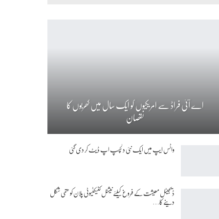
اے آئی فراڈ سے امریکیوں کو ایک سال میں کھربوں کا
نقصان
واٹس ایپ میں ایک نئی دلچسپ اپ ڈیٹ کر دی گئی
ڈیجیٹل معیشت کے فروغ کیلئے نیشنل کنیکٹیوٹی پلان کو حتمی شکل
دینے کا…