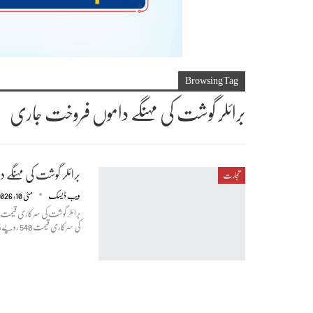
Browsing Tag
برائلر گوشت کی مہنگے داموں فروخت جاری
برائلر گوشت کی مہنگے
تجارت
ویب ڈیسک
مئی 10, 2026
برائلر گوشت کی سرکاری قیمت مق
کی سرکاری قیمت 540 روپے فی کلو مقرر کی گئی ہے، تاہم مارکیٹ میں گوشت مختلف قیمتوں پر فروخت کیا جا رہا ہے۔…