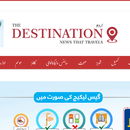
کھیل
شوبز
صحت
سائنس وٹیکنالوجی
کالمز
موسم
ادارہ