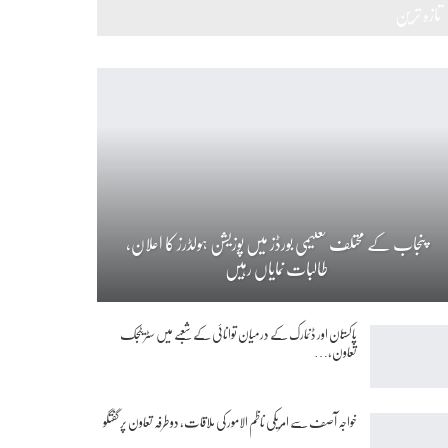
تازہ ترین
پنجاب کے مختلف تعلیمی بورڈز میں پوزیشن ہولڈرز کا اعلان،
طالبات نمایاں رہیں
پاکستان اور ڈنمارک کے درمیان توانائی کے شعبے میں سٹریٹجک
تعاون،…
خواجہ آصف سے امریکی ناظم الامور کی ملاقات، دوطرفہ تعاون پر گفتگو