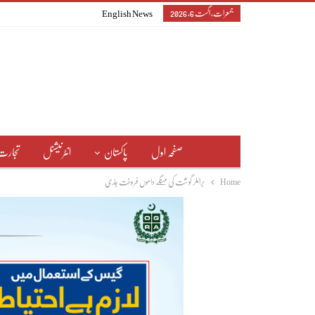
جمعرات, اگست 6, 2026
English News
صفحہ اول
پاکستان
انٹرنیشنل
تجارت
Home
برائلر گوشت کی مہنگے داموں فروخت جاری