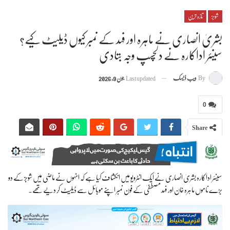
شوبز
تازہ ترین
بشریٰ انصاری نے ماہرہ اور فہد کے نمبر کیوں ڈیلیٹ کیے؟
سینئر اداکارہ نے دلچسپ وجہ بتادی
By
ویب ڈیسک
Last updated
جون 9, 2026
0
Share
سینئر اداکارہ بشریٰ انصاری نے ایک انٹرویو میں انکشاف کیا ہے کہ انہوں نے ماضی میں شوبز کے دو
بڑے ناموں ماہرہ خان اور فہد مصطفیٰ کے فون نمبر اپنے موبائل سے ڈیلیٹ کر دیے تھے۔