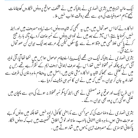
ایک حالیہ انٹرویو میں بشریٰ انصاری نے بتایا کہ میں نے مختلف مواقع پر دونوں فنکاروں کو پیغامات
بھیجے تاہم مصروفیات کی وجہ سے مجھے بروقت جواب نہیں ملا۔
اداکارہ نے کہا اس صورتحال میں، میں یہ سمجھی کہ شاید وہ دونوں بہت زیادہ مصروف ہیں اور رابطہ
نہیں رکھنا چاہتے، اس تاثر کے بعد میں نے خود ہی دونوں کے نمبر حذف کردیے تاکہ بار بار میسج
کرنے یا کسی غلط فہمی میں مبتلا ہونے سے بچ سکوں لیکن کچھ عرصے بعد ایک حیران کن صورتحال
سامنے آئی۔
بشریٰ انصاری نے بتایا کہ ایک دن مجھے ایک پیارا سا پیغام موصول ہوا جس میں لکھا تھا آپا، آئی لو یو،
آئی مس یو، چونکہ نمبر محفوظ نہیں تھا، اس لیے صرف ابتدائی حروف ایم کے نظر آرہے تھے، جس پر
میں نے غلطی سے سمجھا کہ شاید یہ اداکارہ مِشی خان ہیں، اصل میں یہ پیغام ماہرہ خان کی طرف سے
تھا، جو یہ جان کر حیران رہ گئیں کہ میں نے ان کا نمبر ہی ڈیلیٹ کردیا ہے۔
اسی طرح ایک اور موقع پر فہد مصطفیٰ نے بھی رابطہ کیا مگر نمبر محفوظ نہ ہونے کی وجہ سے پہچان میں
غلطی ہوگئی جس پر وہ بھی حیران رہ گئے۔
بشریٰ انصاری نے وضاحت کی کہ میرا کسی سے ناراضی کا کوئی ارادہ نہیں تھا بلکہ میں دونوں کو بے
حد عزت دیتی ہوں، ماہرہ خان انتہائی باادب، عاجز اور خوش اخلاق شخصیت ہیں جب کہ دونوں فنکار
پاکستانی انڈسٹری کے مصروف ترین ناموں میں شمار ہوتے ہیں۔