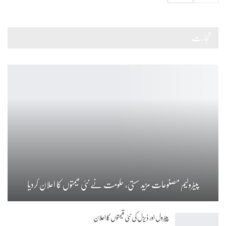
تجارت
پیٹرولیم مصنوعات مزید سستی، حکومت نے نئی قیمتوں کا اعلان کردیا
پیٹرول اور ڈیزل کی نئی قیمتوں کا اعلان