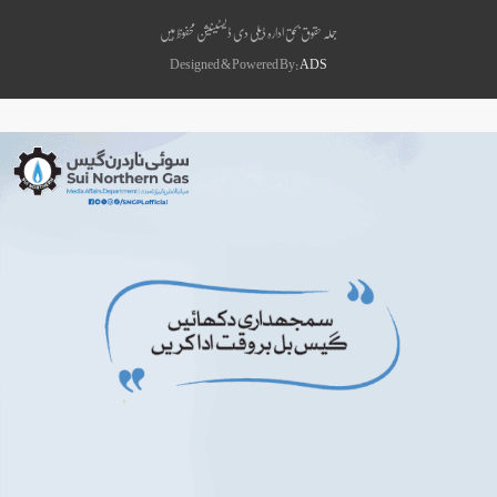
جملہ حقوق بحق ادارہ ڈیلی دی ڈیسٹینیشن محفوظ ہیں
Designed & Powered By:
ADS