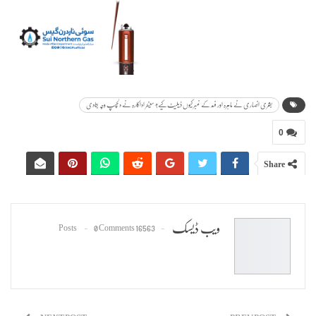
بشریٰ انصاری نے ماہرہ اور فہد کے نمبر کیوں ڈیلیٹ کیے؟ سینئر اداکارہ نے دلچسپ وجہ بتادی
0
Share
ویب ڈیسک
0 Comments
16563 Posts