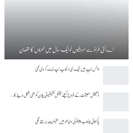
اے آئی فراڈ سے امریکیوں کو ایک سال میں کھربوں کا نقصان
واٹس ایپ میں ایک نئی دلچسپ اپ ڈیٹ کر دی گئی
ڈیجیٹل معیشت کے فروغ کیلئے نیشنل کنیکٹیوٹی پلان کو حتمی شکل دینے کا…
پاکستانی یوٹیوب چینلز کی دنیا بھر میں مقبولیت بڑھنے لگی