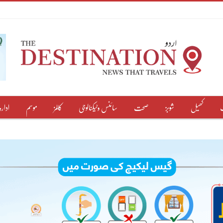
کھیل
شوبز
صحت
سائنس وٹیکنالوجی
کالمز
موسم
ادارہ