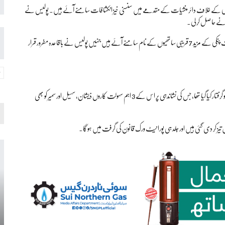
نکی کے خلاف دائر منشیات کے مقدمے میں سنسنی خیز انکشافات سامنے آئے ہیں۔ پولیس نے
ز نے حاصل کر لی۔
رپورٹ میں بتایا گیا کہ منشیات فروشی کے اس نیٹ ورک میں ملوث ملزمہ انمول عرف پنکی کے مزید 7 قریبی ساتھیوں کے نام سامنے آئے ہیں جنہیں پولیس نے باقاعدہ مفرور قرار
تفتیشی رپورٹ میں بتایا گیا ہے کہ مرکزی ملزمہ انمول عرف پنکی کو رواں سال 12 مئی کو گرفتار کیا گیا تھا، جس کی نشاندہی پر اس کے 3 اہم سہولت کاروں ذیشان، سہیل اور سمیر کو بھی
ں تیز کر دی گئی ہیں اور جلد ہی پورا نیٹ ورک قانون کی گرفت میں ہوگا۔