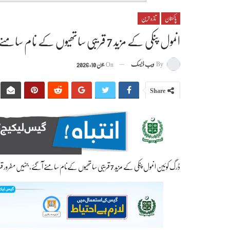
پاکستان
تازہ ترین
انمول پنکی کے مزید 7 قریبی ساتھیوں کے نام سامنے آگئے
By
ویب ڈیسک
On
جون 10, 2026
Share
ڈرگ کوئین انمول پنکی کے مزید 7 قریبی ساتھیوں کےنام سامنے آگئے، جنہیں مفرور قرار دے دیا گیا۔