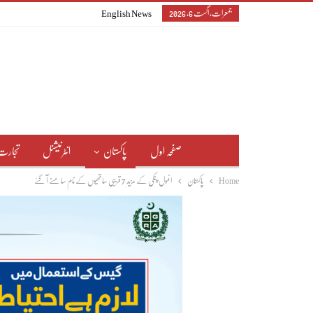
جمعرات, اگست 6, 2026
English News
صفحہ اول
پاکستان
انٹرنیشنل
تجارت
Home
پاکستان
انمول پنکی کے مزید 7 قریبی ساتھیوں کے نام سامنے آگئے