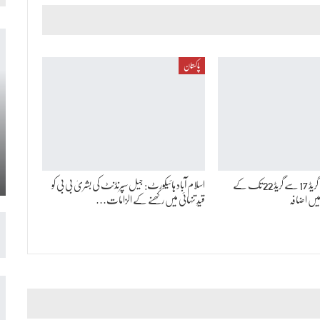
پاکستان
اسلام آباد ہائیکورٹ: گریڈ 17 سے گریڈ 22 تک کے
اسلام آباد ہائیکورٹ: جیل سپرنڈنٹ کی بشریٰ بی بی کو
یں اضافہ
قیدِ تنہائی میں رکھنے کے الزامات…