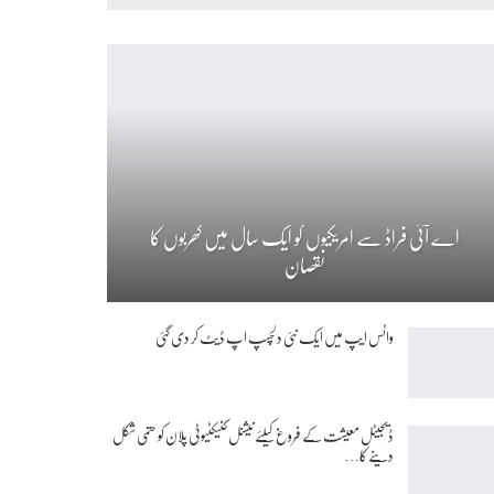
اے آئی فراڈ سے امریکیوں کو ایک سال میں کھربوں کا
نقصان
واٹس ایپ میں ایک نئی دلچسپ اپ ڈیٹ کر دی گئی
ڈیجیٹل معیشت کے فروغ کیلئے نیشنل کنیکٹیوٹی پلان کو حتمی شکل
دینے کا…