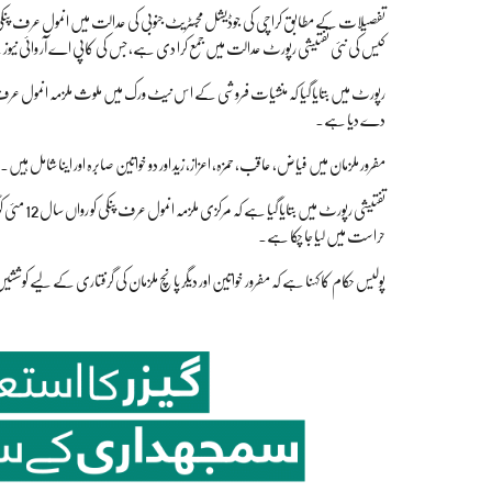
تفصیلات کے مطابق کراچی کی جوڈیشل مجسٹریٹ جنوبی کی عدالت میں انمول عرف پ
کیس کی نئی تفتیشی رپورٹ عدالت میں جمع کرا دی ہے، جس کی کاپی اے آر وائی نیو
دے دیا ہے۔
مفرور ملزمان میں فیاض، عاقب، حمزہ، اعزاز، زید اور دو خواتین صابرہ اور اینا شامل ہیں۔
حراست میں لیا جا چکا ہے۔
پولیس حکام کا کہنا ہے کہ مفرور خواتین اور دیگر پانچ ملزمان کی گرفتاری کے لیے کوششی