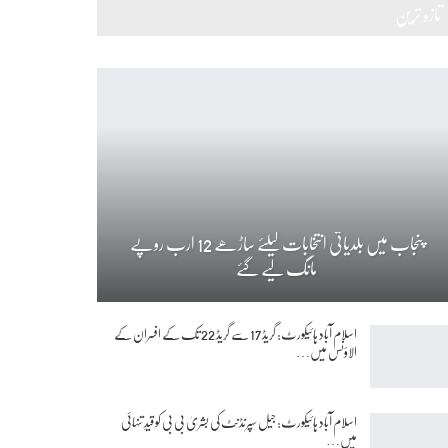
تازہ ترین
پنجاب میں بلدیاتی انتخابات کیلئے ساڑھے 12 ارب روپے
مانگ لیے گئے
اسلام آباد ہائیکورٹ: گریڈ 17 سے گریڈ 22 تک کے افسران کے
الاؤنس میں…
اسلام آباد ہائیکورٹ: جیل سپرنڈنٹ کی بشریٰ بی بی کو قیدِ تنہائی
میں…