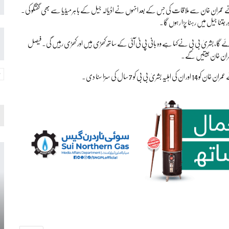
ی نے عمران خان سے ملاقات کی جس کے بعد انہوں نے اڈیالہ جیل کے باہر میڈیا سے بھی گفتگو کی۔
جتنا جیل میں رہنا پڑا رہوں گا۔
جائے گا، بشریٰ بی بی نےکہا ہے وہ بانی پی ٹی آئی کے ساتھ کھڑی ہیں اور کھڑی رہیں گی۔فیصل
 عمران خان جیتیں گے۔