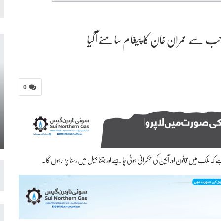
یجانب سے عمران خان کا پیغام سامنے آگیا
0
 کہ ملک میں قانون اور آئین کی حکمرانی ہونی چاہیے اور جتنا جیل میں رہنا پڑا رہوں گا۔