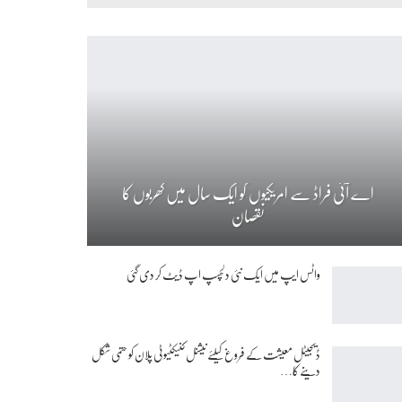
اے آئی فراڈ سے امریکیوں کو ایک سال میں کھربوں کا
نقصان
واٹس ایپ میں ایک نئی دلچسپ اپ ڈیٹ کر دی گئی
ڈیجیٹل معیشت کے فروغ کیلئے نیشنل کنیکٹیوٹی پلان کو حتمی شکل
دینے کا…