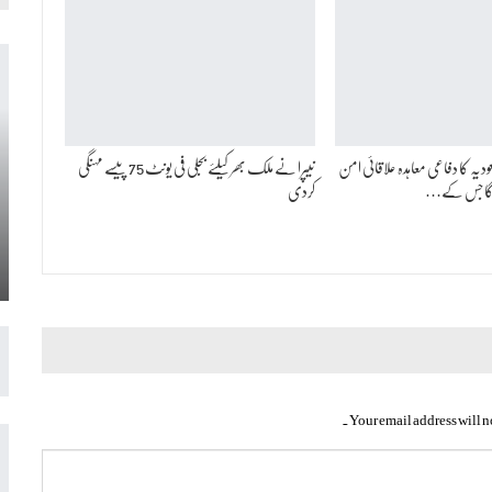
عودیہ کا دفاعی معاہدہ علاقائی امن
نیپرا نے ملک بھر کیلئے بجلی فی یونٹ 75 پیسے مہنگی
 ہوگا جس کے…
کردی
Your email address will n