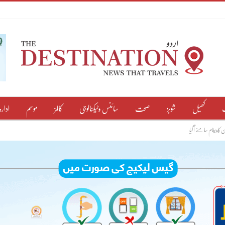
کھیل
شوبز
صحت
سائنس وٹیکنالوجی
کالمز
موسم
ادارہ
کا پیغام سامنے آگیا