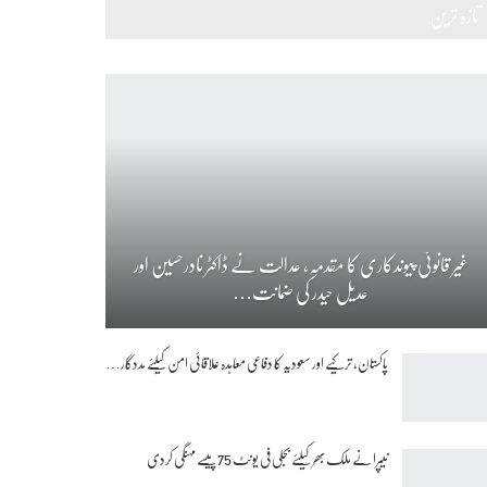
تازہ ترین
غیر قانونی پیوندکاری کا مقدمہ، عدالت نے ڈاکٹر نادرحسین اور
عدیل حیدر کی ضمانت…
پاکستان، ترکیے اور سعودیہ کا دفاعی معاہدہ علاقائی امن کیلئے مددگار…
نیپرا نے ملک بھر کیلئے بجلی فی یونٹ 75 پیسے مہنگی کردی