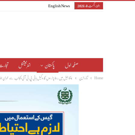
ہفتہ, اگست 8, 2026
English News
صفحہ اول
پاکستان
انٹرنیشنل
تجارت
Home
تازہ ترین
جتنا جیل میں رہنا پڑا رہوں گا،وکیل بانی پی ٹی آئی کیجانب سے عمران خان 