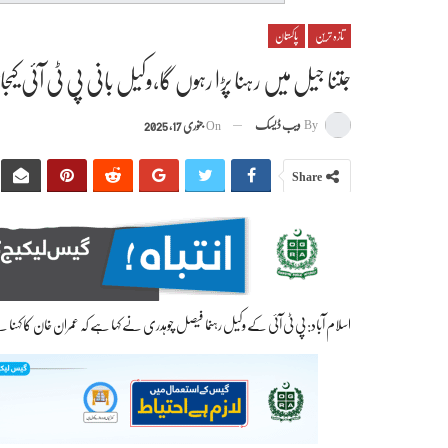
تازہ ترین
پاکستان
جتنا جیل میں رہنا پڑا رہوں گا،وکیل بانی پی ٹی آئی ک
By
ویب ڈیسک
On
جنوری 17, 2025
Share
اسلام آباد: پی ٹی آئی کے وکیل رہنما فیصل چوہدری نے کہا ہے کہ عمران خان کا کہنا ہے