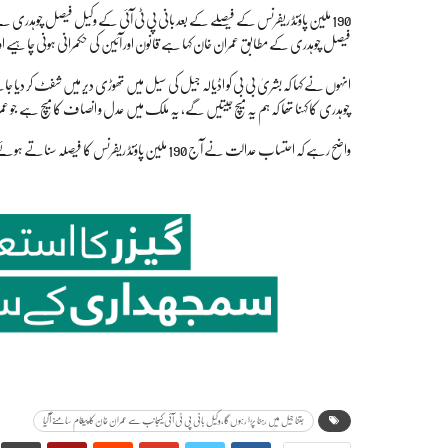
190 ملین پاؤنڈ ریفرنس کے فیصلے کے بعد بانی پی ٹی آئی کے وکیل فیصل چوہدر
فیصل چوہدری کے مطابق عمران خان کہا ہے قانون اور آئین کی حکمرانی ہونی چاہیے اور 
انہوں نے کہا کہ بشریٰ بی بی کو اڈیالہ جیل کی سیل میں تھوڑی دیر میں شفٹ کر دیا 
چوہدری کا کہنا تھا کہ ہم یہ میچ جیتیں گے، یہ ملک میں عدل و انصاف کا میچ ہے جو
واضح رہے کہ احتساب عدالت نے آج 190 ملین پاؤنڈ ریفرنس کا فیصلہ سناتے ہوئے عمران خان کو 14 اور ان کی اہلیہ بشریٰ بی بی کو 7 سال کی سزا سنا دی۔
جتنا جیل میں رہنا پڑا رہوں گا،وکیل بانی پی ٹی آئی کیجانب سے عمران خان کا پیغام سامنے آگیا