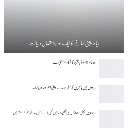
زیادہ چینی کھانے کا ایک اور بڑا نقصان دریافت
وہ عام غذا جو ڈپریشن کا شکار بنا سکتی ہے
مردوں میں بانجھ پن کا خطرہ بڑھانے والی اہم وجہ دریافت
8 بہترین پھل جو جوڑوں کی تکلیف میں کمی لانے میں مدد فراہم کرسکتے ہیں