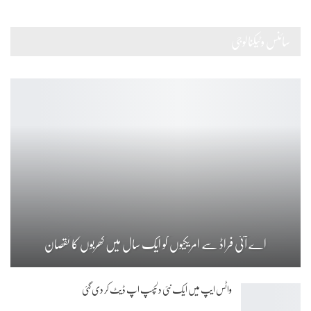
سائنس وٹیکنالوجی
اے آئی فراڈ سے امریکیوں کو ایک سال میں کھربوں کا نقصان
واٹس ایپ میں ایک نئی دلچسپ اپ ڈیٹ کر دی گئی