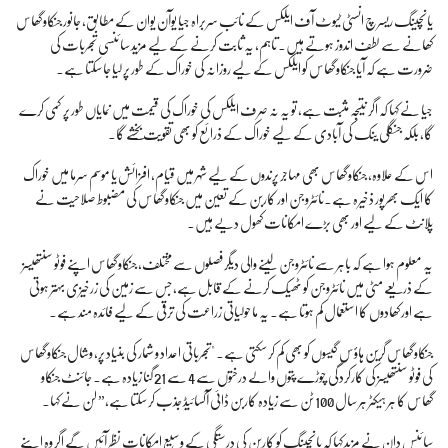
یانچینگ ریسرچ انسٹی ٹیوٹ آف ایلکس کے نائب سربراہ جیا یوآن یوان کے مطابق، جانور جنکاو گھاس
کھانے سے لطف اندوز ہوتے ہیں۔ تاہم، یہ ثابت کرنے کے لیے مزید سائنسی تجربات کی
ضرورت ہے کہ آیا جنکاو گھاس کو ایلکس کے لیے روزانہ کی خوراک کے طور پر لیا جا سکتا ہے۔
جیا نے کہا کہ اگر نتیجہ مثبت ہے، تو یہ نہ صرف ایلکس کی خوراک کی قیمت میں نمایاں طور پر کمی کرے
گا، بلکہ جنگلی ینک کی آبادی کے لیے خوراک کے ذرائع کو بھی تقویت بخشے گا۔
اس کے علاوہ، جنکاو گھاس بھی مہاجر پرندوں کے لیے شہر میں قیام، افزائش یا موسم سرما میں خوراک
کا ایک بھرپور ذخیرہ ہے۔
نائٹروجن اور کاربن کے تعین میں جنکاو گھاس کی مضبوط صلاحیت نے
پلانٹ کے لیے اور بھی بڑے امکانات کھول دیے ہیں۔
یہ معلوم ہوا ہے کہ باہر سے نائٹروجن لینے والی دیگر فصلوں سے مختلف، جنکاو گھاس اپنے فوٹو سنتھیسز
کے ذریعے مٹی میں نائٹروجن کو ٹھیک کرنے کے قابل ہے، جس سے زمین کی زرخیزی بہتر ہوتی
ہے اور کھادوں کا استعمال کم ہوتا ہے۔ یہ ماحولیاتی زراعت کی ترقی کے لیے فائدہ مند ہے۔
جنکاو گھاس گرین ہاؤس گیسوں کو بھی کم کر سکتی ہے۔ "تجرباتی اعداد و شمار کی بنیاد پر، وشال جنکاو گھاس
کی فوٹو سنتھیسز کی کارکردگی چوڑے پتوں والے درختوں سے 4 سے 21 گنا زیادہ ہے۔ جائنٹ جنکاو
گھاس کا ہر ہیکٹر ہر سال 100 ٹن سے زیادہ کاربن ڈائی آکسائیڈ جذب کر سکتا ہے،” لن نے کہا۔
سائنس دان نے مزید کہا کہ یانچینگ کو کاربن کی درستگی کے وسیع امکانات نظر آئیں گے اگر وہ اپنے