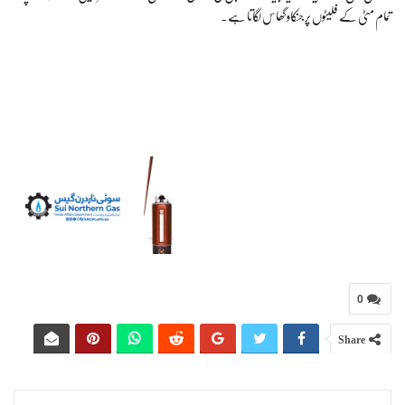
تمام مٹی کے فلیٹوں پر جنکاو گھاس لگاتا ہے۔
0
Share