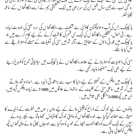
رہ گئی جب سے تین سال قبل لن کی سربراہی میں ایک تحقیقی ٹیم نے اسے جنکاو گھاس کے ساتھ
لگایا تھا۔
یانچینگ، جس کی آب و ہوا پنگتان کاؤنٹی سے مختلف ہے، جنکاو گھاس کی سرد سختی کی ضرورت زیادہ
ہے۔ فی الحال، محققین جنکاو گھاس کی ایک نئی قسم کی کاشت کرنے کے لیے کام کر رہے ہیں جو
یانچینگ میں قدرتی ماحول کے مطابق ہے، تاکہ شہر میں مٹی کی نمکیات کے مسئلے کو بہتر طریقے سے
حل کیا جا سکے۔
مٹی کی ماحولیات کو بہتر بنانے کے علاوہ، جنکاو گھاس نے یانچینگ میں حیاتیاتی تنوع کو فروغ دینے
کے لیے بھی ایک مضبوط بنیاد رکھی ہے۔
یانچینگ میں ایلکس کے تحفظ کے لیے دنیا کا سب سے بڑا قدرتی ذخیرہ ہے۔ اعداد و شمار بتاتے
ہیں کہ شہر میں ساحلی مٹی کے فلیٹ کے ساتھ والے علاقوں میں 7,000 سے زیادہ ایلکس آباد ہیں،
جن میں کچھ 3,000 جنگلی بھی شامل ہیں۔
جانوروں کے لیے خوراک کے ذرائع کو یقینی بنانے کے لیے حالیہ برسوں میں فطرت کے ذخیرے کا
ہمیشہ سے مطالعہ کیا گیا ہے، اور جنکاو گھاس کو روایتی خوراک کا متبادل سمجھا جاتا ہے۔
نیچر ریزرو نے
زمین کے ایک ٹکڑے کو جنکاو ٹیسٹ فیلڈ کے طور پر نامزد کیا ہے، اور وہاں کاٹی جانے والی گھاس کچھ
ایلکس کو کھلائی جاتی ہے۔