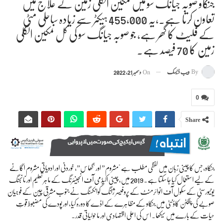
جنکاو صوبہ جیانگ سو میں نمکین الکلی زمین کے علاج میں
تعاون کرتا ہے۔,یہ 455,000 ہیکٹر سے زیادہ ساحلی مٹی
کے فلیٹ کا گھر ہے، جو صوبہ جیانگ سو کی کل نمکین الکلی
زمین کا 70 فیصد ہے۔
By
ویب ڈیسک
On
دسمبر 21, 2022
0
Share
جنکاو، جس کا چینی زبان میں لفظی مطلب ہے "مشروم” اور "گھاس”، خوردنی اور ادویاتی مشروم اگانے
کے لیے استعمال کیا جا سکتا ہے۔ 2019 میں، چینی اکیڈمی آف انجینئرنگ کے ماہر تعلیم اور نانجنگ
یونیورسٹی کے سکول آف انوائرمنٹ کے پروفیسر ژانگ کوانکسنگ نے جنوب مشرقی چین کے فوجیان
صوبے کی پنگٹن کاؤنٹی میں جنکاو کے مظاہرے کے اڈے کا دورہ کیا، اور پودے کی مضبوط قوتِ
حیات کے بارے میں سیکھا۔ اس کی اعلی اقتصادی اور ماحولیاتی قدر.