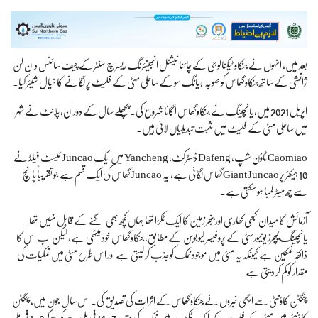
بعد میں، انہوں نے جنکاو ٹیکنالوجی کے چائنا نیشنل انجینئرنگ ریسرچ سنٹر کے چیف سائنس دان لن
ژانشی کے ساتھ جنکاو گھاس کو صوبہ جیانگ سو کے ساحلی مٹی کے فلیٹ پر لگانے کا خیال شیئر کیا۔
اپریل 2021 میں، یانچینگ نے جنکاو گھاس اگانا شروع کی۔ پچھلے سال کے دوران، پلانٹ نے شہر
میں ساحلی مٹی کے فلیٹ میں مثبت تبدیلیاں لائی ہیں۔
Caomiao ٹاؤن شپ، Dafeng ڈسٹرکٹ، Yancheng میں ایک Juncao ٹیسٹ فیلڈ نے
10 ہیکٹر پر Giant Juncao گھاس لگائی ہے، یہ Juncao گھاس کی ایک قسم ہے جو تقریباً پانچ
سے چھ میٹر لمبا ہو سکتی ہے۔
آزمائش کا میدان کبھی کھاری اور بنجر زمین کا ایک ٹکڑا تھا جہاں کچھ بھی اگنے کے قابل نہیں تھا۔
یانچینگ ٹیچرز یونیورسٹی کے پروفیسر لیو بوبن کے مطابق، جنکاو گھاس خود میٹھی ہے، لیکن اب اس کا
ذائقہ نمکین ہے کیونکہ یہ مٹی میں موجود نمک کو جذب کر لیتی ہے اور اس طرح مٹی میں نمکیات کی
مقدار کو کم کر دیتی ہے۔
پنگٹن کاؤنٹی سے اچھی خبروں نے جنکاو گھاس کے اثرات کی تصدیق کی۔ اس سال جون میں، پنگٹن
کاؤنٹی میں مٹی کے فلیٹ کے ایک ٹکڑے میں نمک کی مقدار 14.7 فی ملی سے کم ہو کر 1.3 فی ملی