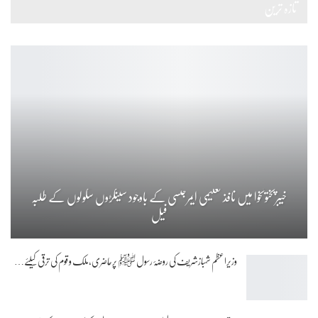
تازہ ترین
خیبرپختونخوا میں نافذ تعلیمی ایمرجنسی کے باوجود سینکڑوں سکولوں کے طلبہ
فیل
وزیراعظم شہبازشریف کی روضۂ رسول ﷺ پرحاضری،ملک و قوم کی ترقی کیلئے…