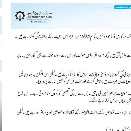
رپورٹ کے مطابق پاکستان میں البینزم کے شکار افراد کی تعداد کے بارے میں کوئی مستند سرکاری ڈیٹا موجود نہیں، تاہم اندازاً 30 ہزار افراد اس کیفیت کے ساتھ زندگی گزار رہے ہیں۔
پیش آتی ہیں جبکہ متعدد افراد اس سہولت اور اس سے وابستہ فوائد سے بھی آگاہ نہیں۔ ماہر
ائی کی کمزوری اور ذہنی دباؤ جیسے مسائل کا سامنا کرتے ہیں، لیکن سن اسکرین، معاون طبی
یات کی فہرست میں شامل کرنے اور مفت فراہمی کو یقینی بنانے پر زور دیا۔
اسب سہولیات فراہم نہیں کی جاتیں، جس سے ان کی تعلیمی کارکردگی متاثر ہوتی ہے۔ اسی طرح
ی بھی نمایاں مسائل قرار دیے گئے۔
 بلند الٹرا وائلٹ شعاعوں کے باعث البینزم کے شکار افراد خصوصی طور پر متاثر ہو رہے ہیں، لیکن