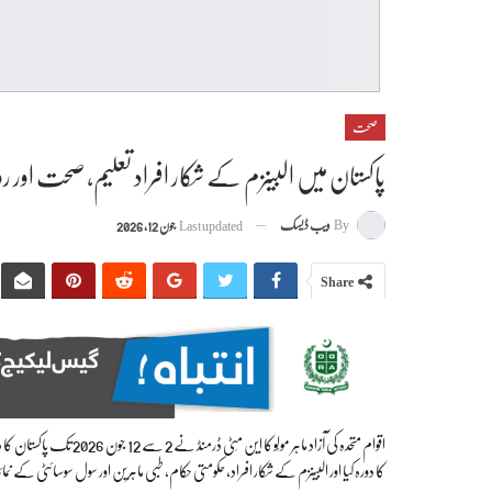
صحت
پاکستان میں البینزم کے شکار افراد تعلیم، صحت اور رو
By
ویب ڈیسک
Last updated
جون 12, 2026
Share
اقوام متحدہ کی آزاد ماہر 
کا دورہ کیا اور البینزم کے شکار افراد، حکومتی حکام، طبی ماہرین اور سول سوسائٹی کے 