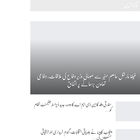
تازہ ترین
فیلڈ مارشل عاصم منیر سے صومالی وزیر دفاع کی ملاقات، دفاعی
تعاون بڑھانے پر اتفاق
سفارتی وفد کا این ڈی ایم اے کا دورہ، جدید ڈیزاسٹر مینجمنٹ نظام
کو…
پنجاب کابینہ نے بلدیاتی انتخابات، گندم خریداری اور ترقیاتی
منصوبوں کی…