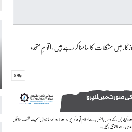
زگار میں مشکلات کا سامنا کر رہے ہیں: اقوامِ متحدہ
0
مولُوکا این مِٹی ڈرمنڈ نے 2 سے 12 جون 2026 تک پاکستان کا دورہ کیا، جس کے دوران انہوں نے اسلام آباد، کراچی، دادو، لاہور اور ساہیوال سمیت مختلف علاقوں
نمائندوں سے ملاقاتیں کیں۔