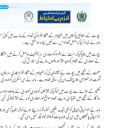
ماہر نے خبردار کیا کہ اصل تعداد اس سے کہیں زیادہ ہو سکتی ہے۔
رپورٹ میں بتایا گیا کہ بہت سے افراد کو معذوری سرٹیفکیٹ حاصل کرنے میں مشکلات 
نے معذوری کے نظام کو مزید مؤثر اور یکساں بنانے کی سفارش کی۔
صحت کے شعبے میں رپورٹ نے نشاندہی کی کہ البینزم کے شکار افراد جلدی سرطان، بین
آلات اور خصوصی علاج تک ان کی رسائی محدود ہے۔ ماہر نے سن اسکرین کو ضروری ادو
تعلیم کے حوالے سے رپورٹ میں کہا گیا کہ اکثر طلبہ کو بصری کمزوری کے باوجود من
روزگار کے شعبے میں امتیازی رویے، محدود مواقع اور معذوری کوٹہ کے مؤثر نفاذ کی کم
ماہر نے موسمیاتی تبدیلی کو بھی ایک سنگین خطرہ قرار دیتے ہوئے کہا کہ شدید گرمی اور
موسمیاتی پالیسیوں میں ان کی ضروریات کو خاطر خواہ جگہ نہیں دی گئی۔