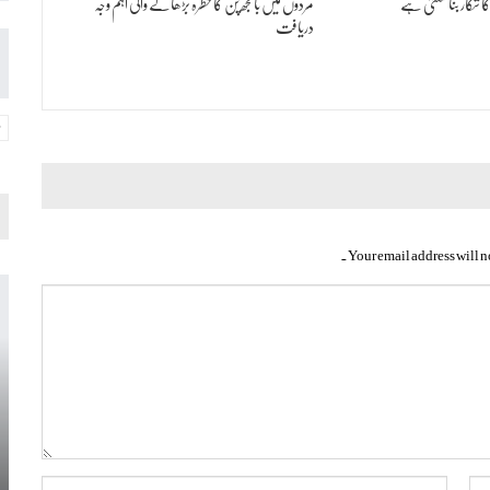
کا شکار بنا سکتی ہے
مردوں میں بانجھ پن کا خطرہ بڑھانے والی اہم وجہ
دریافت
Your email address will n