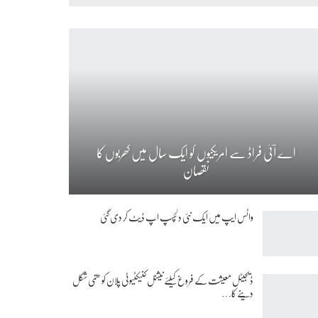
اے آئی فراڈ سے امریکیوں کو ایک سال میں کھربوں کا
نقصان
واٹس ایپ میں ایک نئی دلچسپ اپ ڈیٹ کر دی گئی
ڈیجیٹل معیشت کے فروغ کیلئے نیشنل کنیکٹیوٹی پلان کو حتمی شکل
دینے کا…