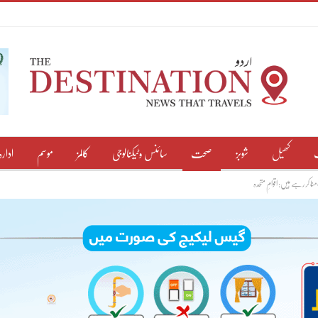
کھیل
شوبز
صحت
سائنس وٹیکنالوجی
کالمز
موسم
ادارہ
نا کر رہے ہیں: اقوامِ متحدہ