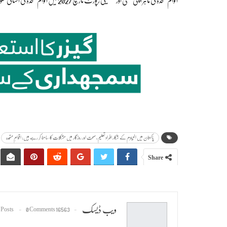
اقوام متحدہ کی ماہر اپنی حتمی اور تفصیلی رپورٹ مارچ 2027 میں اقوام متحدہ کی انسانی حقوق کونسل میں پیش کی
پاکستان میں البینزم کے شکار افراد تعلیم، صحت اور روزگار میں مشکلات کا سامنا کر رہے ہیں: اقوامِ متحدہ
Share
ویب ڈیسک
0 Comments
16563 Posts