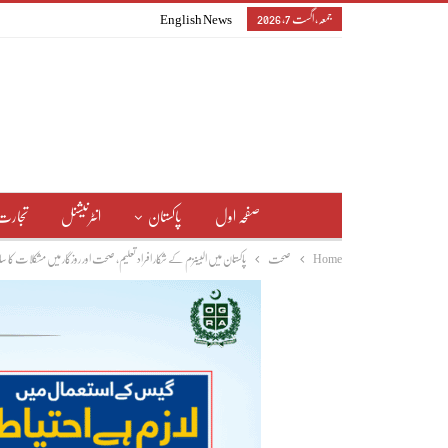
جمعہ, اگست 7, 2026
English News
صفحہ اول
پاکستان
انٹرنیشنل
تجارت
Home
صحت
پاکستان میں البینزم کے شکار افراد تعلیم، صحت اور روزگار میں مشکلات کا سام